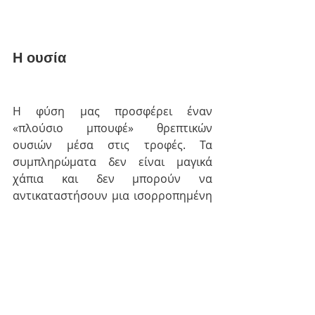
Η ουσία
Η φύση μας προσφέρει έναν 
«πλούσιο μπουφέ» θρεπτικών 
ουσιών μέσα στις τροφές. Τα 
συμπληρώματα δεν είναι μαγικά 
χάπια και δεν μπορούν να 
αντικαταστήσουν μια ισορροπημένη 
διατροφή.
Κάντε προτεραιότητα τη σωστή 
διατροφή
, με ποικιλία φρέσκων και 
ανεπεξέργαστων τροφών, και 
χρησιμοποίησε συμπληρώματα μόνο 
όταν υπάρχει πραγματική ανάγκη.